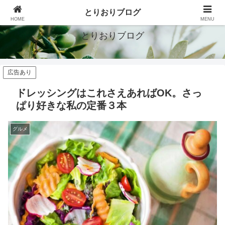
シンプルで豊かな暮らしを目指す
とりおりブログ
HOME
MENU
とりおりブログ
広告あり
ドレッシングはこれさえあればOK。さっ
ぱり好きな私の定番３本
グルメ