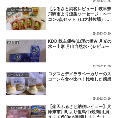
2026.01.25
【ふるさと納税レビュー】岐阜県
ふるさと納税返礼品
飛騨市より燻製ソーセージ・ベー
コン6点セット（山之村牧場）が
届きました！
2023.03.20
KDDI株主優待(山形の極み 月光の
株主優待
水～山形 月山自然水～)レビュー
2022.11.30
ロダスとデメララベーカリーのス
カフェ＆スイーツ
コーンを食べ比べ！比較した感想
2022.03.19
【楽天ふるさと納税レビュー】兵
ふるさと納税返礼品
庫県市川町より但馬牛(焼肉用,肩
＆モモ)500gが到着しました！