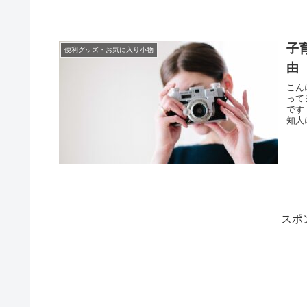
子
便利グッズ・お気に入り小物
由
こん
って
です
知人
スポ