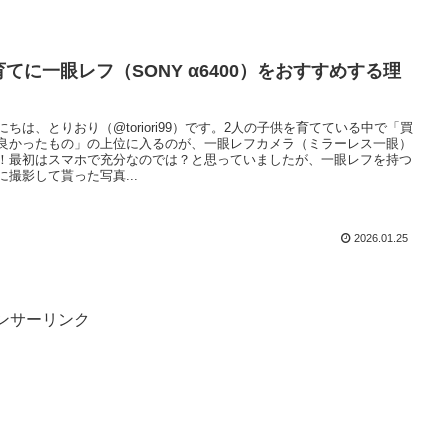
育てに一眼レフ（SONY α6400）をおすすめする理
にちは、とりおり（@toriori99）です。2人の子供を育てている中で「買
良かったもの」の上位に入るのが、一眼レフカメラ（ミラーレス一眼）
！最初はスマホで充分なのでは？と思っていましたが、一眼レフを持つ
に撮影して貰った写真...
2026.01.25
ンサーリンク